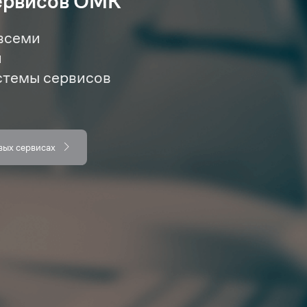
ервисов ОМК
всеми
и
стемы сервисов
вых сервисах