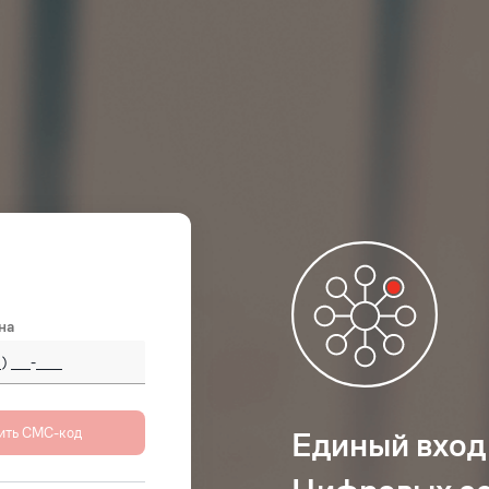
на
 (Россия)
+7
Единый вход
istan
+93
(‫افغانستان‬‎)