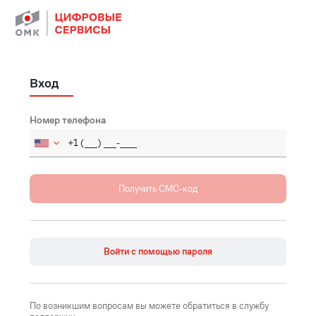
Вход
Номер телефона
Russia (Россия)
+7
Afghanistan (‫افغانستان‬‎)
+93
Åland Islands
+358
Войти с помощью пароля
Albania (Shqipëri)
+355
Algeria (‫الجزائر‬‎)
+213
По возникшим вопросам вы можете обратиться в службу
American Samoa
+1684