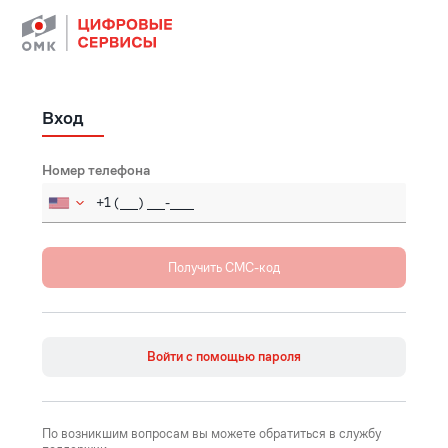
Вход
Номер телефона
Russia (Россия)
+7
Afghanistan (‫افغانستان‬‎)
+93
Åland Islands
+358
Войти с помощью пароля
Albania (Shqipëri)
+355
Algeria (‫الجزائر‬‎)
+213
По возникшим вопросам вы можете обратиться в службу
American Samoa
+1684