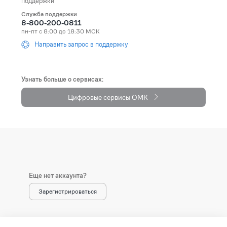
поддержки
Служба поддержки
Andorra
+376
8-800-200-0811
пн-пт с 8:00 до 18:30 МСК
Angola
+244
Направить запрос в поддержку
Anguilla
+1264
Antarctica
+672
Узнать больше о сервисах:
Цифровые сервисы ОМК
Antigua and Barbuda
+1268
Argentina
+54
Armenia (Հայաստան)
+374
Aruba
+297
Еще нет аккаунта?
Australia
+61
Зарегистрироваться
Austria (Österreich)
+43
Azerbaijan (Azərbaycan)
+994