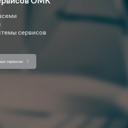
ервисов ОМК
всеми
и
стемы сервисов
вых сервисах