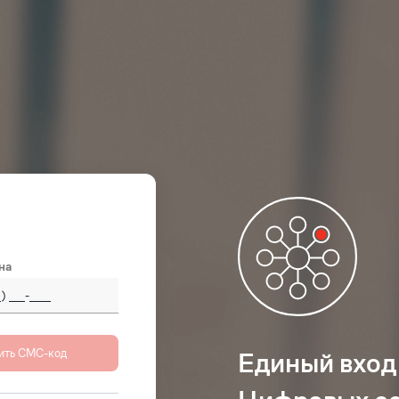
на
 (Россия)
+7
Единый вход
istan
+93
(‫افغانستان‬‎)