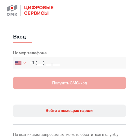
Вход
Номер телефона
Russia (Россия)
+7
Afghanistan (‫افغانستان‬‎)
+93
Åland Islands
+358
Войти с помощью пароля
Albania (Shqipëri)
+355
Algeria (‫الجزائر‬‎)
+213
По возникшим вопросам вы можете обратиться в службу
American Samoa
+1684