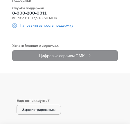
поддержки
Служба поддержки
Andorra
+376
8-800-200-0811
пн-пт с 8:00 до 18:30 МСК
Angola
+244
Направить запрос в поддержку
Anguilla
+1264
Antarctica
+672
Узнать больше о сервисах:
Цифровые сервисы ОМК
Antigua and Barbuda
+1268
Argentina
+54
Armenia (Հայաստան)
+374
Aruba
+297
Еще нет аккаунта?
Australia
+61
Зарегистрироваться
Austria (Österreich)
+43
Azerbaijan (Azərbaycan)
+994