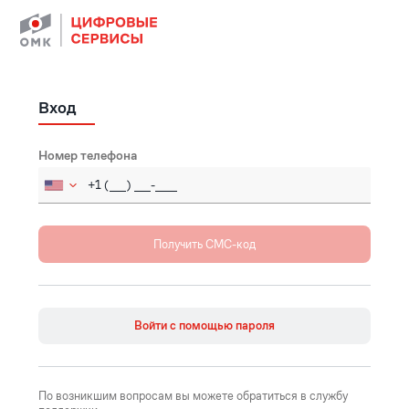
Вход
Номер телефона
Russia (Россия)
+7
Afghanistan (‫افغانستان‬‎)
+93
Åland Islands
+358
Войти с помощью пароля
Albania (Shqipëri)
+355
Algeria (‫الجزائر‬‎)
+213
По возникшим вопросам вы можете обратиться в службу
American Samoa
+1684