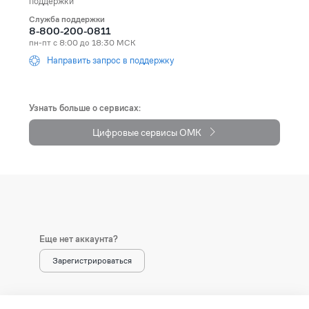
поддержки
Служба поддержки
Andorra
+376
8-800-200-0811
пн-пт с 8:00 до 18:30 МСК
Angola
+244
Направить запрос в поддержку
Anguilla
+1264
Antarctica
+672
Узнать больше о сервисах:
Цифровые сервисы ОМК
Antigua and Barbuda
+1268
Argentina
+54
Armenia (Հայաստան)
+374
Aruba
+297
Еще нет аккаунта?
Australia
+61
Зарегистрироваться
Austria (Österreich)
+43
Azerbaijan (Azərbaycan)
+994