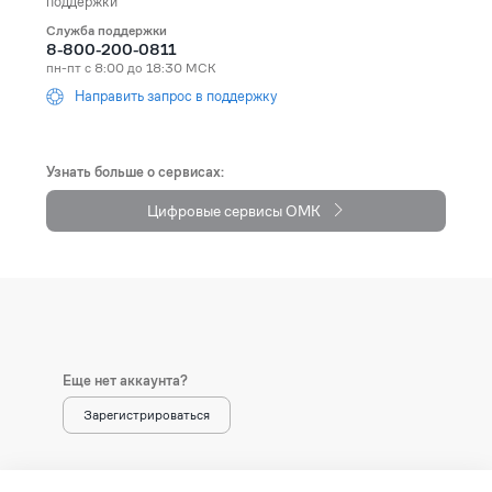
поддержки
Служба поддержки
Andorra
+376
8-800-200-0811
пн-пт с 8:00 до 18:30 МСК
Angola
+244
Направить запрос в поддержку
Anguilla
+1264
Antarctica
+672
Узнать больше о сервисах:
Цифровые сервисы ОМК
Antigua and Barbuda
+1268
Argentina
+54
Armenia (Հայաստան)
+374
Aruba
+297
Еще нет аккаунта?
Australia
+61
Зарегистрироваться
Austria (Österreich)
+43
Azerbaijan (Azərbaycan)
+994