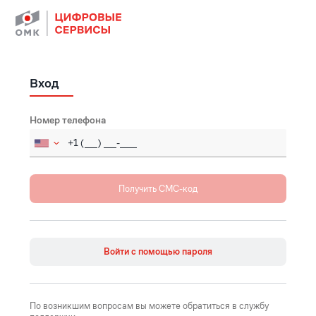
Вход
Номер телефона
Russia (Россия)
+7
Afghanistan (‫افغانستان‬‎)
+93
Åland Islands
+358
Войти с помощью пароля
Albania (Shqipëri)
+355
Algeria (‫الجزائر‬‎)
+213
По возникшим вопросам вы можете обратиться в службу
American Samoa
+1684