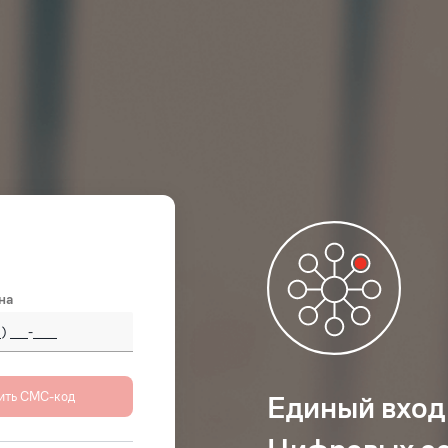
на
 (Россия)
+7
Единый вход
istan
+93
(‫افغانستان‬‎)