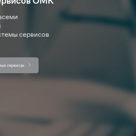
ервисов ОМК
всеми
и
стемы сервисов
вых сервисах