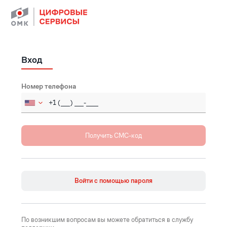
Вход
Номер телефона
Russia (Россия)
+7
Afghanistan (‫افغانستان‬‎)
+93
Åland Islands
+358
Войти с помощью пароля
Albania (Shqipëri)
+355
Algeria (‫الجزائر‬‎)
+213
По возникшим вопросам вы можете обратиться в службу
American Samoa
+1684