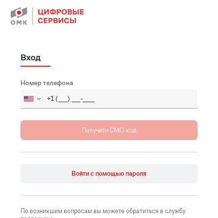
Вход
Номер телефона
Russia (Россия)
+7
Afghanistan (‫افغانستان‬‎)
+93
Åland Islands
+358
Войти с помощью пароля
Albania (Shqipëri)
+355
Algeria (‫الجزائر‬‎)
+213
По возникшим вопросам вы можете обратиться в службу
American Samoa
+1684