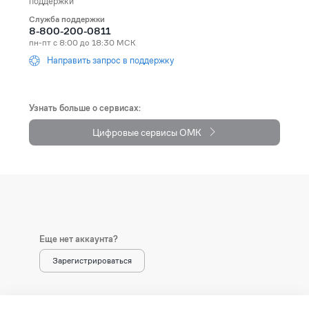
поддержки
Служба поддержки
Andorra
+376
8-800-200-0811
пн-пт с 8:00 до 18:30 МСК
Angola
+244
Направить запрос в поддержку
Anguilla
+1264
Antarctica
+672
Узнать больше о сервисах:
Цифровые сервисы ОМК
Antigua and Barbuda
+1268
Argentina
+54
Armenia (Հայաստան)
+374
Aruba
+297
Еще нет аккаунта?
Australia
+61
Зарегистрироваться
Austria (Österreich)
+43
Azerbaijan (Azərbaycan)
+994