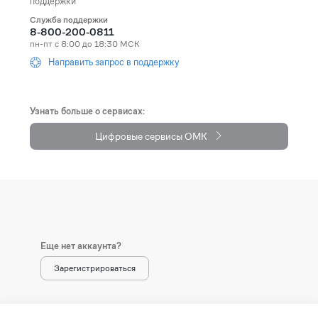
поддержки
Служба поддержки
Andorra
+376
8-800-200-0811
пн-пт с 8:00 до 18:30 МСК
Angola
+244
Направить запрос в поддержку
Anguilla
+1264
Antarctica
+672
Узнать больше о сервисах:
Цифровые сервисы ОМК
Antigua and Barbuda
+1268
Argentina
+54
Armenia (Հայաստան)
+374
Aruba
+297
Еще нет аккаунта?
Australia
+61
Зарегистрироваться
Austria (Österreich)
+43
Azerbaijan (Azərbaycan)
+994