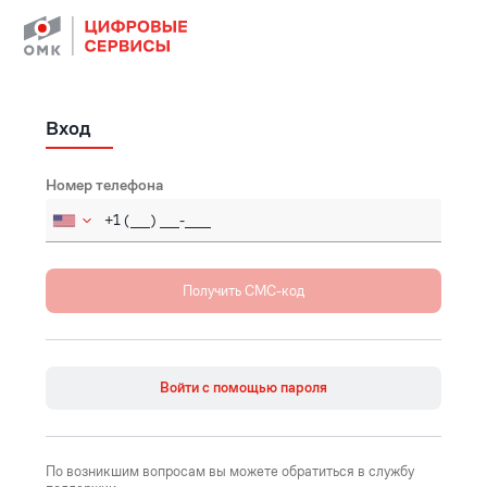
Вход
Номер телефона
Russia (Россия)
+7
Afghanistan (‫افغانستان‬‎)
+93
Åland Islands
+358
Войти с помощью пароля
Albania (Shqipëri)
+355
Algeria (‫الجزائر‬‎)
+213
По возникшим вопросам вы можете обратиться в службу
American Samoa
+1684