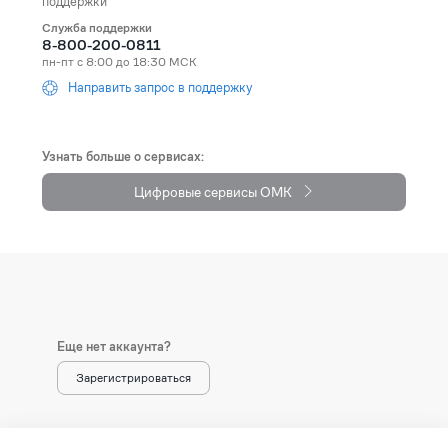
поддержки
Служба поддержки
Andorra
+376
8-800-200-0811
пн-пт с 8:00 до 18:30 МСК
Angola
+244
Направить запрос в поддержку
Anguilla
+1264
Antarctica
+672
Узнать больше о сервисах:
Цифровые сервисы ОМК
Antigua and Barbuda
+1268
Argentina
+54
Armenia (Հայաստան)
+374
Aruba
+297
Еще нет аккаунта?
Australia
+61
Зарегистрироваться
Austria (Österreich)
+43
Azerbaijan (Azərbaycan)
+994