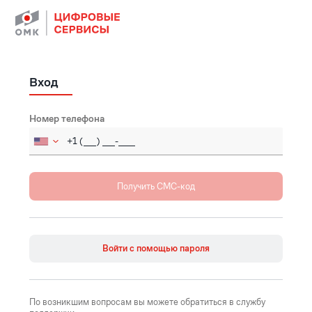
Вход
Номер телефона
Russia (Россия)
+7
Afghanistan (‫افغانستان‬‎)
+93
Åland Islands
+358
Войти с помощью пароля
Albania (Shqipëri)
+355
Algeria (‫الجزائر‬‎)
+213
По возникшим вопросам вы можете обратиться в службу
American Samoa
+1684