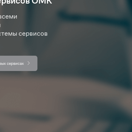
ервисов ОМК
всеми
и
стемы сервисов
вых сервисах