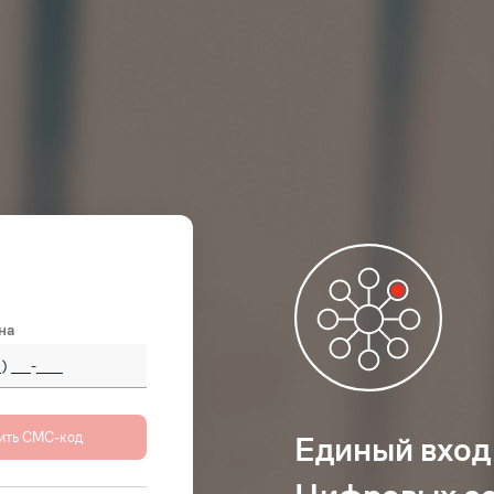
на
 (Россия)
+7
Единый вход
istan
+93
(‫افغانستان‬‎)