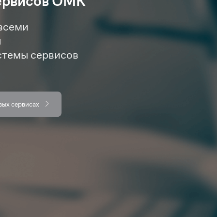
ервисов ОМК
всеми
и
стемы сервисов
вых сервисах