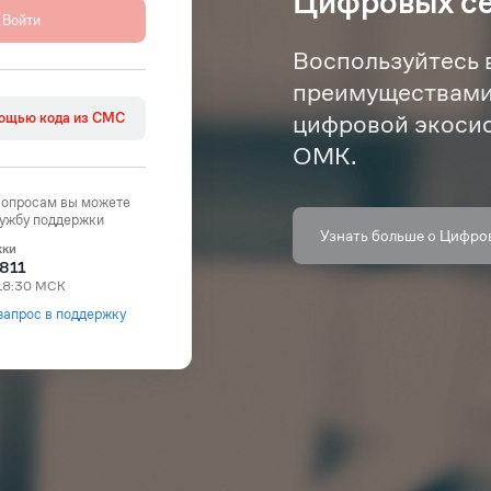
Цифровых с
Воспользуйтесь 
преимуществам
мощью кода из СМС
цифровой экоси
ОМК.
вопросам вы можете
лужбу поддержки
Узнать больше о Цифро
жки
811
 18:30 МСК
запрос в поддержку