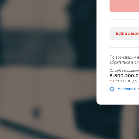
Войти с по
По возникшим 
обратиться в с
Служба поддер
8-800-200-0
пн-пт с 8:00 до
Направить 