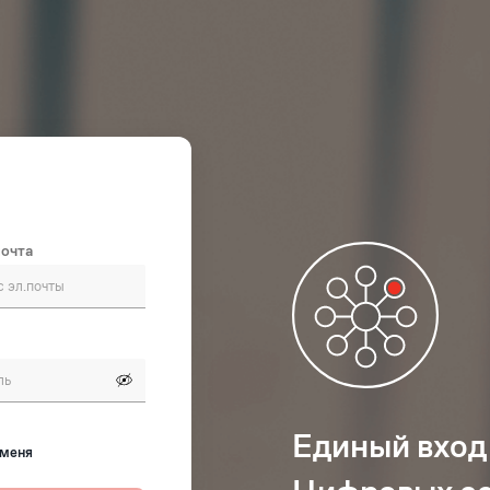
почта
Единый вход
 меня